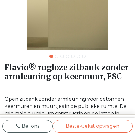
Flavio® rugloze zitbank zonder
armleuning op keermuur, FSC
Open zitbank zonder armleuning voor betonnen
keermuren en muurtjes in de publieke ruimte. De
minimale aluminium constructie en de latten in
FSC-gecertificeerd tropisch hardhout integreren
📞 Bel ons
Bestektekst opvragen
discreet in de architectuur. Zonder armleuning