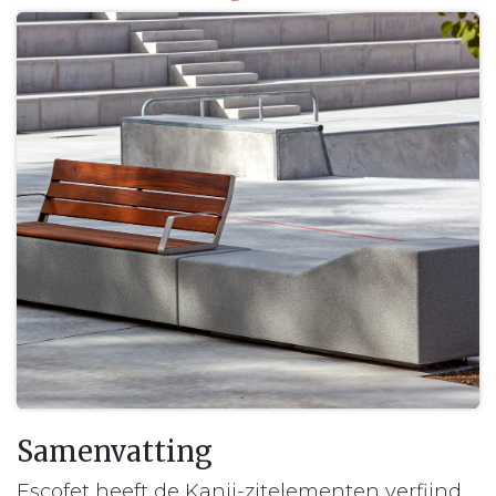
Samenvatting
Escofet heeft de Kanji-zitelementen verfijnd