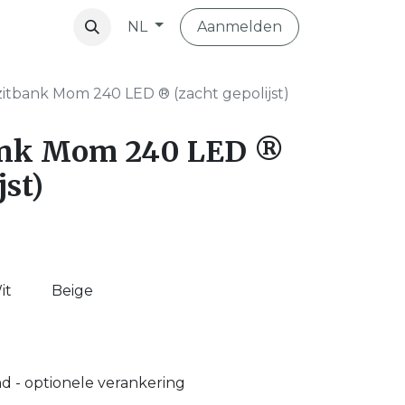
Aanmelden
NL
vibo
zitbank Mom 240 LED ® (zacht gepolijst)
ank Mom 240 LED ®
jst)
it
Beige
nd - optionele verankering