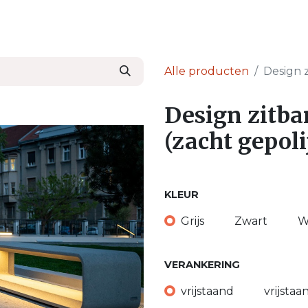
en
Nieuws & Blog
Onze Partners
Over Ser
Alle producten
Design 
Design zitb
(zacht gepoli
KLEUR
Grijs
Zwart
W
VERANKERING
vrijstaand
vrijstaa