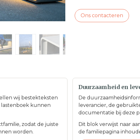
Ons contacteren
Duurzaamheid en lev
tellen wij bestekteksten
De duurzaamheidsinfor
en lastenboek kunnen
leverancier, de gebruik
documentatie bij deze p
familie, zodat de juiste
Dit blok verwijst naar a
nnen worden.
de familiepagina inhoudel