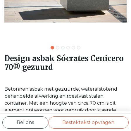
Design asbak Sócrates Cenicero
70® gezuurd
Betonnen asbak met gezuurde, waterafstotend
behandelde afwerking en roestvast stalen
container. Met een hoogte van circa 70 cm is dit
element ontworpen voor gebruik door staande
bezoekers: hoogte- en armcomfort voor iemand die
Bel ons
Bestektekst opvragen
even stopt tijdens het lopen. Geschikt voor