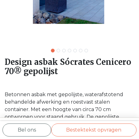
Design asbak Sócrates Cenicero
70® gepolijst
Betonnen asbak met gepolijste, waterafstotend
behandelde afwerking en roestvast stalen
container. Met een hoogte van circa 70 cm
ontworpen voor staand gebruik. De gepolijste
afwerking geeft het element een architecturale
Bel ons
Bestektekst opvragen
aanwezigheid die past bij formele ingangen,