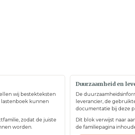
Duurzaamheid en lev
tellen wij bestekteksten
De duurzaamheidsinfor
en lastenboek kunnen
leverancier, de gebruik
documentatie bij deze p
familie, zodat de juiste
Dit blok verwijst naar a
nnen worden.
de familiepagina inhoudel