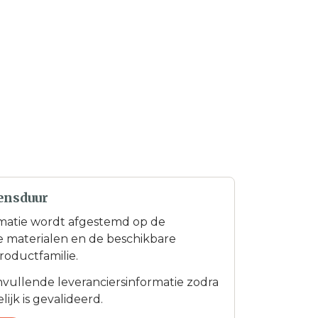
ensduur
matie wordt afgestemd op de
te materialen en de beschikbare
roductfamilie.
anvullende leveranciersinformatie zodra
ijk is gevalideerd.