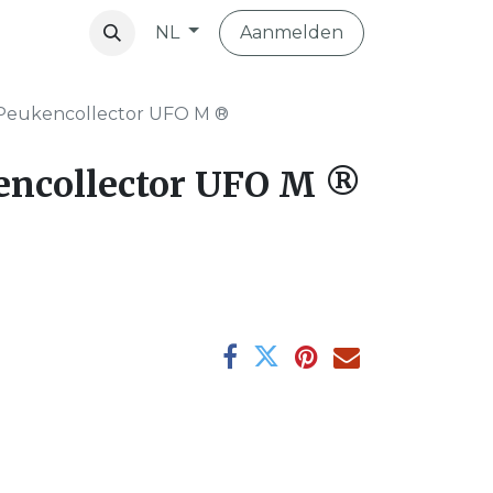
Aanmelden
NL
vibo
Peukencollector UFO M ®
encollector UFO M ®