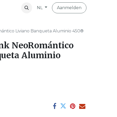
Aanmelden
NL
vibo
ántico Liviano Banqueta Aluminio 450®
ank NeoRomántico
queta Aluminio