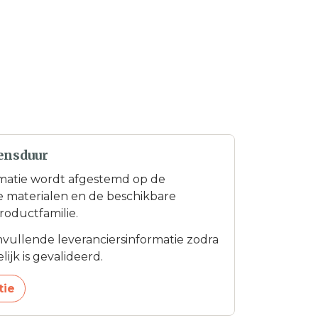
ensduur
matie wordt afgestemd op de
te materialen en de beschikbare
roductfamilie.
anvullende leveranciersinformatie zodra
ijk is gevalideerd.
tie