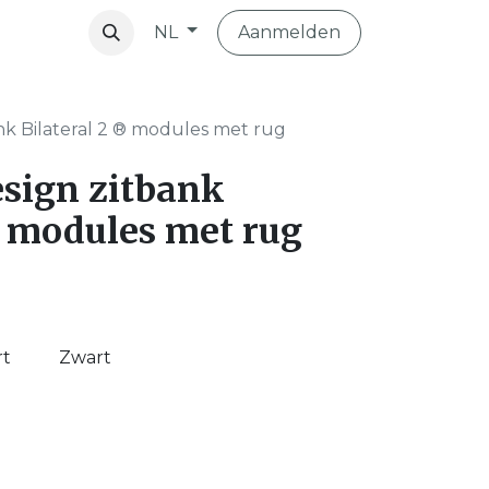
Aanmelden
NL
vibo
nk Bilateral 2 ® modules met rug
sign zitbank
® modules met rug
rt
Zwart