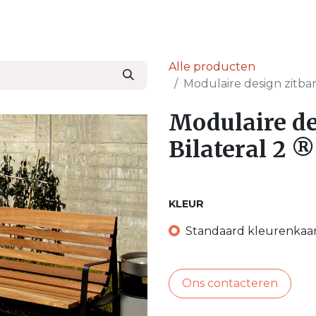
en
Nieuws & Blog
Onze Partners
Over Ser
Alle producten
Modulaire design zitba
Modulaire de
Bilateral 2 
KLEUR
Standaard kleurenkaa
Ons contacteren