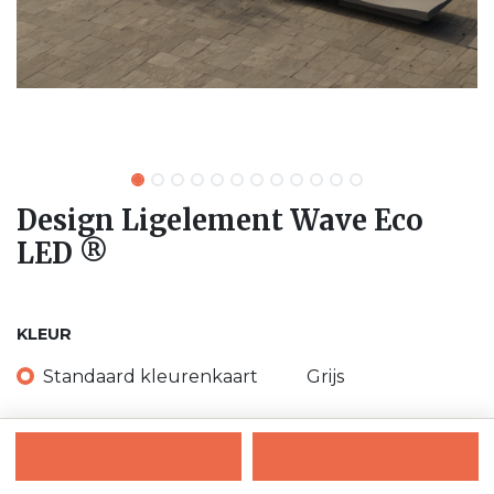
Design Ligelement Wave Eco
LED ®
KLEUR
Standaard kleurenkaart
Grijs
Donker grijs
Zwart
Wit
Beige