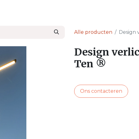
en
Nieuws & Blog
Onze Partners
Over Ser
Alle producten
Design 
Design verli
Ten ®
Ons contacteren