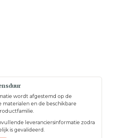
ensduur
matie wordt afgestemd op de
te materialen en de beschikbare
roductfamilie.
anvullende leveranciersinformatie zodra
ijk is gevalideerd.