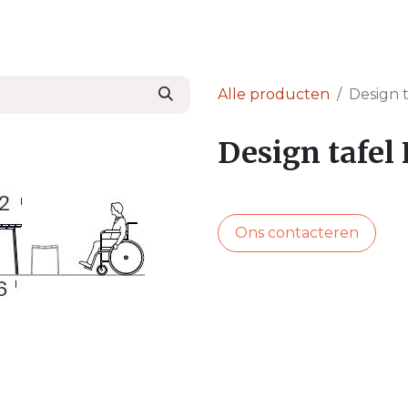
en
Nieuws & Blog
Onze Partners
Over Ser
Alle producten
Design 
Design tafel
Ons contacteren