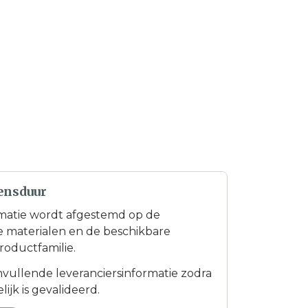
ensduur
matie wordt afgestemd op de
te materialen en de beschikbare
roductfamilie.
anvullende leveranciersinformatie zodra
ijk is gevalideerd.