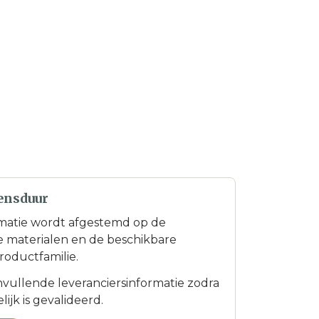
ensduur
matie wordt afgestemd op de
te materialen en de beschikbare
roductfamilie.
anvullende leveranciersinformatie zodra
ijk is gevalideerd.