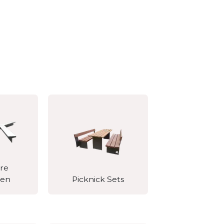
re
ten
Picknick Sets