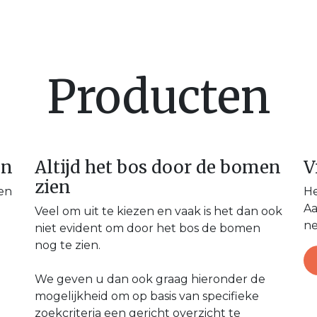
en
Nieuws & Blog
Onze Partners
Over Ser
Producten
en
Altijd het bos door de bomen
V
zien
 en
He
Aa
Veel om uit te kiezen en vaak is het dan ook
ne
niet evident om door het bos de bomen
nog te zien.
We geven u dan ook graag hieronder de
mogelijkheid om op basis van specifieke
zoekcriteria een gericht overzicht te