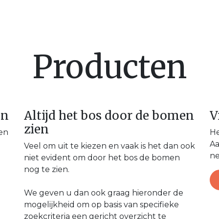
en
Nieuws & Blog
Onze Partners
Over Ser
Producten
en
Altijd het bos door de bomen
V
zien
 en
He
Aa
Veel om uit te kiezen en vaak is het dan ook
ne
niet evident om door het bos de bomen
nog te zien.
We geven u dan ook graag hieronder de
mogelijkheid om op basis van specifieke
zoekcriteria een gericht overzicht te