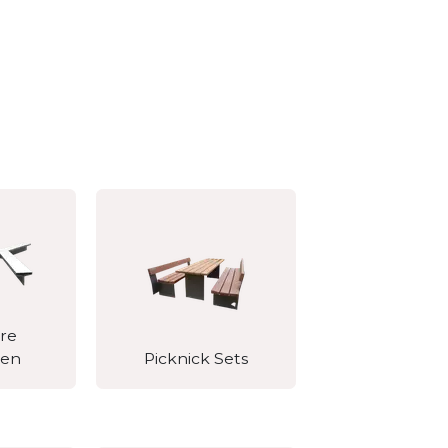
re
ten
Picknick Sets