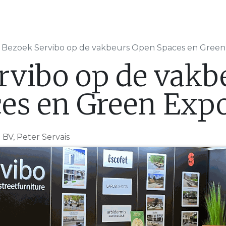
en
Nieuws & Blog
Onze Partners
Over Ser
Bezoek Servibo op de vakbeurs Open Spaces en Green
rvibo op de vakb
es en Green Expo
 BV, Peter Servais