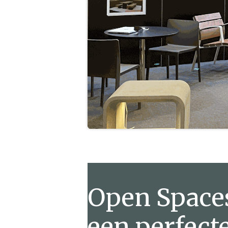
Open Space
een perfect