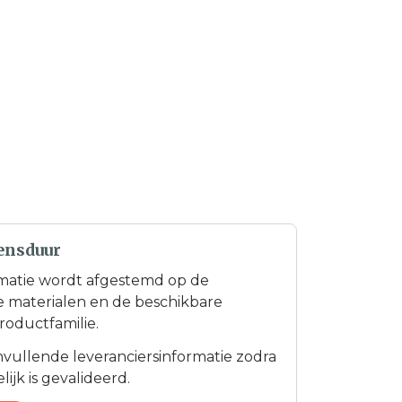
ensduur
matie wordt afgestemd op de
te materialen en de beschikbare
roductfamilie.
anvullende leveranciersinformatie zodra
ijk is gevalideerd.