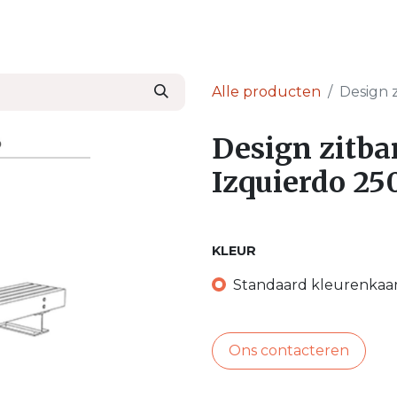
en
Nieuws & Blog
Onze Partners
Over Ser
Alle producten
Design 
Design zitb
Izquierdo 2
KLEUR
Standaard kleurenkaa
Ons contacteren