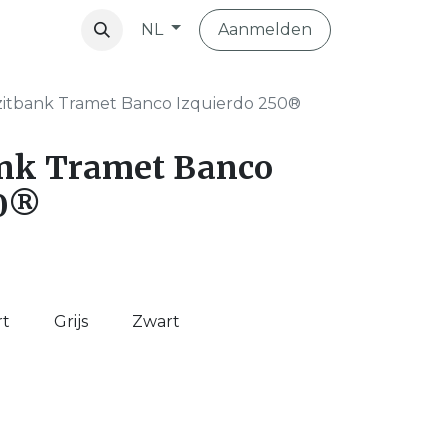
Aanmelden
NL
vibo
zitbank Tramet Banco Izquierdo 250®
ank Tramet Banco
50®
rt
Grijs
Zwart