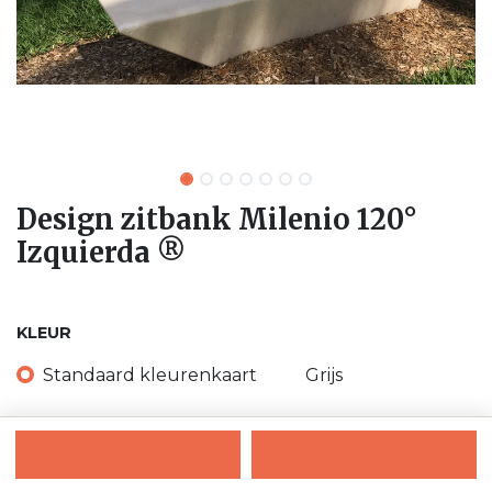
Design zitbank Milenio 120°
Izquierda ®
KLEUR
Standaard kleurenkaart
Grijs
Donker grijs
Zwart
Wit
Beige