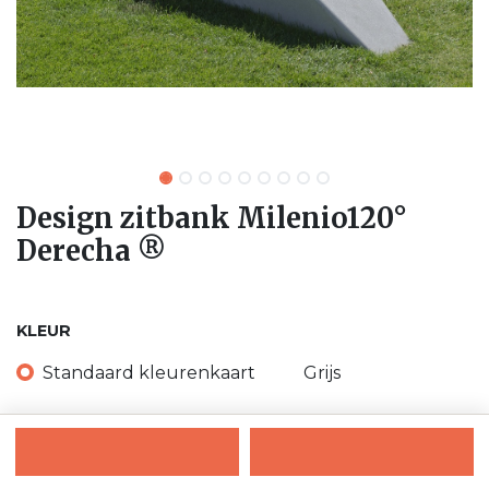
Design zitbank Milenio120°
Derecha ®
KLEUR
Standaard kleurenkaart
Grijs
Donker grijs
Zwart
Wit
Beige