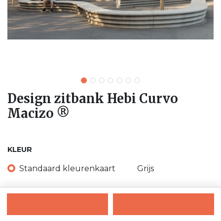
Design zitbank Hebi Curvo
Macizo ®
KLEUR
Standaard kleurenkaart
Grijs
Donker grijs
Zwart
Wit
Beige