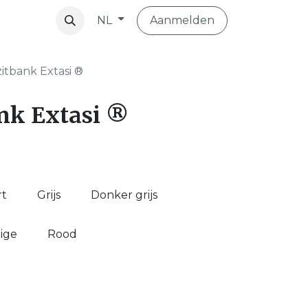
Aanmelden
NL
vibo
itbank Extasi ®
nk Extasi ®
rt
Grijs
Donker grijs
ige
Rood