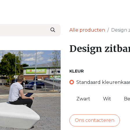
en
Nieuws & Blog
Onze Partners
Over Ser
Alle producten
Design z
Design zitba
KLEUR
Standaard kleurenkaa
Zwart
Wit
Be
Ons contacteren