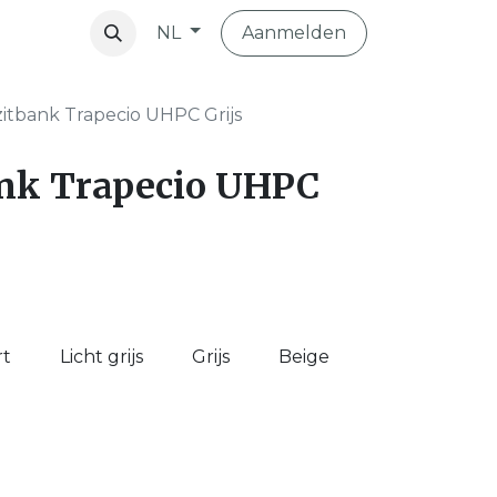
Aanmelden
NL
vibo
zitbank Trapecio UHPC Grijs
ank Trapecio UHPC
rt
Licht grijs
Grijs
Beige