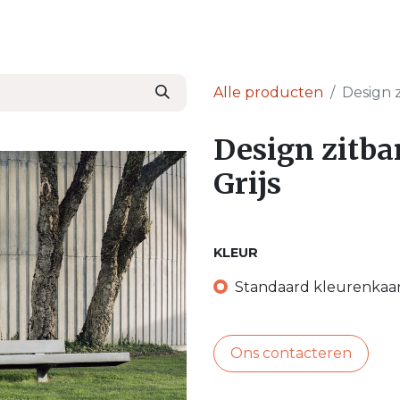
en
Nieuws & Blog
Onze Partners
Over Ser
Alle producten
Design 
Design zitb
Grijs
KLEUR
Standaard kleurenkaa
Ons contacteren