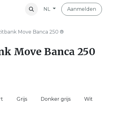
Aanmelden
NL
vibo
zitbank Move Banca 250 ®
ank Move Banca 250
rt
Grijs
Donker grijs
Wit