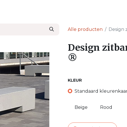
en
Nieuws & Blog
Onze Partners
Over Ser
Alle producten
Design 
Design zitb
®
KLEUR
Standaard kleurenkaa
Beige
Rood